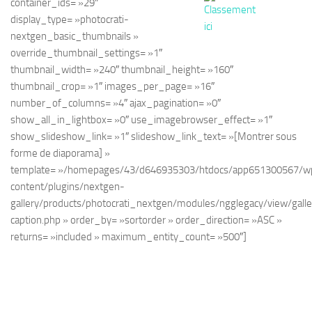
container_ids= »29″
display_type= »photocrati-
nextgen_basic_thumbnails »
override_thumbnail_settings= »1″
thumbnail_width= »240″ thumbnail_height= »160″
thumbnail_crop= »1″ images_per_page= »16″
number_of_columns= »4″ ajax_pagination= »0″
show_all_in_lightbox= »0″ use_imagebrowser_effect= »1″
show_slideshow_link= »1″ slideshow_link_text= »[Montrer sous
forme de diaporama] »
template= »/homepages/43/d646935303/htdocs/app651300567/w
content/plugins/nextgen-
gallery/products/photocrati_nextgen/modules/ngglegacy/view/galle
caption.php » order_by= »sortorder » order_direction= »ASC »
returns= »included » maximum_entity_count= »500″]