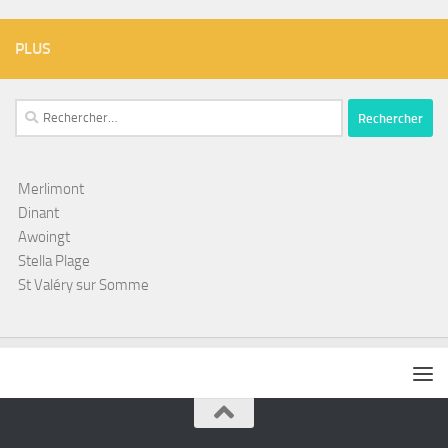
PLUS
Rechercher :
Merlimont
Dinant
Awoingt
Stella Plage
St Valéry sur Somme