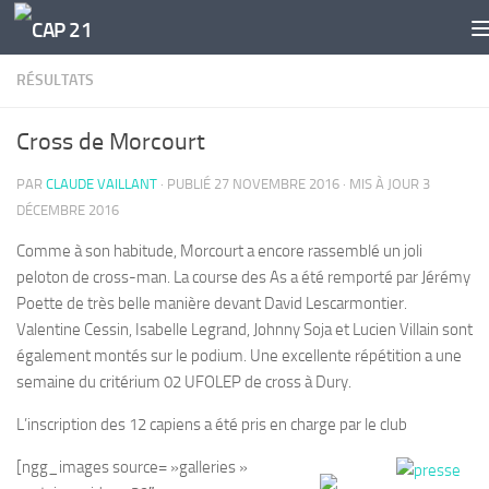
Skip to content
RÉSULTATS
Cross de Morcourt
PAR
CLAUDE VAILLANT
· PUBLIÉ
27 NOVEMBRE 2016
· MIS À JOUR
3
DÉCEMBRE 2016
Comme à son habitude, Morcourt a encore rassemblé un joli
peloton de cross-man. La course des As a été remporté par Jérémy
Poette de très belle manière devant David Lescarmontier.
Valentine Cessin, Isabelle Legrand, Johnny Soja et Lucien Villain sont
également montés sur le podium. Une excellente répétition a une
semaine du critérium 02 UFOLEP de cross à Dury.
L’inscription des 12 capiens a été pris en charge par le club
[ngg_images source= »galleries »