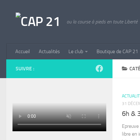
Skip to content
ou la course à pieds en toute Liberté
Accueil
Actualités
Le club
Boutique de CAP 21
SUIVRE :
CATÉ
ACTUALI
31 DÉCE
6h & 3
Epreuve 
libre en 