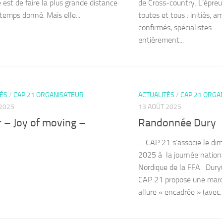
 est de faire la plus grande distance
de Cross-country. L’épreu
temps donné. Mais elle...
toutes et tous : initiés, 
confirmés, spécialistes…..
entièrement...
TÉS
/
CAP 21 ORGANISATEUR
ACTUALITÉS
/
CAP 21 ORGA
2025
13 AOÛT 2025
 – Joy of moving –
Randonnée Dury
… CAP 21 s’associe le di
2025 à la journée nation
Nordique de la FFA. Dur
CAP 21 propose une mar
allure « encadrée » (avec..