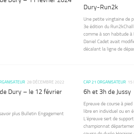
Dury-Run2k
Une petite vingtaine de p
3e édition du Run2kChal
comme à son habitude à D
Daniel Cadet avait modifi
décalant la ligne de dépar
ORGANISATEUR
28 DÉCEMBRE 2022
CAP 21 ORGANISATEUR
15
de Dury – le 12 février
6h et 3h de Jussy
Epreuve de course à pied 
libre en individuel ou en
savoir plus Bulletin Engagement
L’épreuve sert de support
championnat départeme
course de durée Horaires 