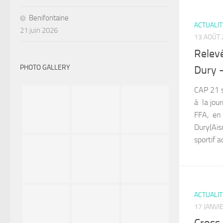
Benifontaine
ACTUALI
21 juin 2026
13 AOÛT 
Relevé
PHOTO GALLERY
Dury 
CAP 21 s
à la jou
FFA, en
Dury(Ai
sportif a
ACTUALI
17 JANVI
Cross 