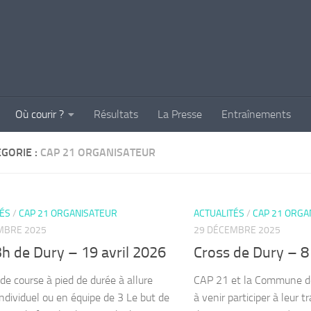
Où courir ?
Résultats
La Presse
Entraînements
GORIE :
CAP 21 ORGANISATEUR
TÉS
/
CAP 21 ORGANISATEUR
ACTUALITÉS
/
CAP 21 ORGA
MBRE 2025
29 DÉCEMBRE 2025
h de Dury – 19 avril 2026
Cross de Dury – 8
de course à pied de durée à allure
CAP 21 et la Commune de
individuel ou en équipe de 3 Le but de
à venir participer à leur 