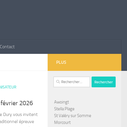
Contact
PLUS
Rechercher :
NISATEUR
Awoingt
 février 2026
Stella Plage
 Dury vous invitent
St Valéry sur Somme
traditionnel épreuve
Morcourt