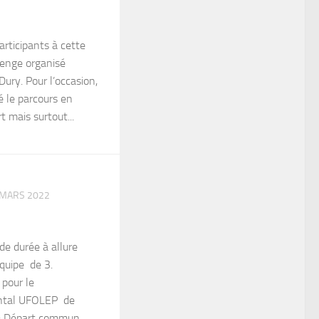
articipants à cette
lenge organisé
ury. Pour l’occasion,
é le parcours en
t mais surtout...
 MARS 2022
de durée à allure
 équipe de 3.
 pour le
ntal UFOLEP de
: Départ commun...