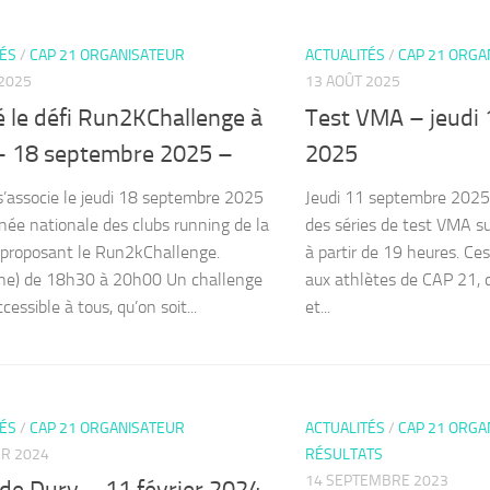
TÉS
/
CAP 21 ORGANISATEUR
ACTUALITÉS
/
CAP 21 ORGA
2025
13 AOÛT 2025
 le défi Run2KChallenge à
Test VMA – jeudi
– 18 septembre 2025 –
2025
’associe le jeudi 18 septembre 2025
Jeudi 11 septembre 2025
rnée nationale des clubs running de la
des séries de test VMA sur
 proposant le Run2kChallenge.
à partir de 19 heures. Ce
sne) de 18h30 à 20h00 Un challenge
aux athlètes de CAP 21, 
ccessible à tous, qu’on soit...
et...
TÉS
/
CAP 21 ORGANISATEUR
ACTUALITÉS
/
CAP 21 ORGA
ER 2024
RÉSULTATS
14 SEPTEMBRE 2023
de Dury – 11 février 2024