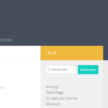
Contact
PLUS
Rechercher :
Awoingt
016
Stella Plage
St Valéry sur Somme
Morcourt