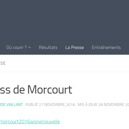
Où courir ?
Résultats
La Presse
Entraînements
SSE
ss de Morcourt
DE VAILLANT
· PUBLIÉ
27 NOVEMBRE 2016
· MIS À JOUR
28 NOVEMBRE 2