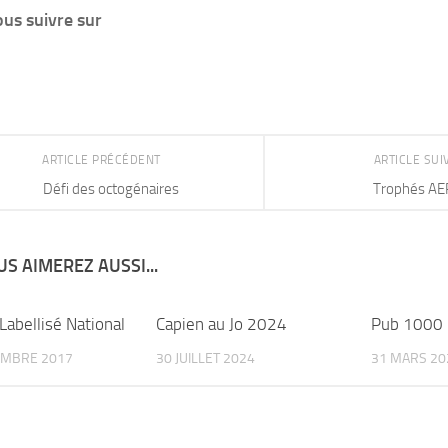
us suivre sur
ARTICLE PRÉCÉDENT
ARTICLE SU
Défi des octogénaires
Trophés AE
S AIMEREZ AUSSI...
Labellisé National
Capien au Jo 2024
Pub 1000 
EMBRE 2017
30 JUILLET 2024
31 MARS 20