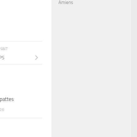
Amiens
IVANT
PS
pattes
26