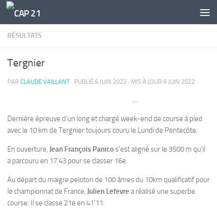
Skip to content
RÉSULTATS
Tergnier
PAR
CLAUDE VAILLANT
· PUBLIÉ
6 JUIN 2022
· MIS À JOUR
9 JUIN 2022
…
Dernière épreuve d’un long et chargé week-end de course à pied
avec le 10 km de Tergnier toujours couru le Lundi de Pentecôte.
En ouverture,
Jean François Panico
s’est aligné sur le 3500 m qu’il
a parcouru en 17’43 pour se classer 16e.
Au départ du maigre peloton de 100 âmes du 10km qualificatif pour
le championnat de France,
Julien Lefevre
a réalisé une superbe
course. Il se classe 21e en 41’11.