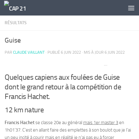
Skip to content
RÉSULTATS
Guise
PAR
CLAUDE VAILLANT
· PUBLIÉ
6 JUIN 2022
· MIS À JOUR
6 JUIN 2022
…
Quelques capiens aux foulées de Guise
dont le grand retour à la compétition de
Francis Hachet.
12 km nature
Francis Hachet
se classe 20e au général
mais 1er master 3
en
1h01’37. C’est en allant faire des emplettes à son boulot que je l’ai
un peu incité à courir mais en réalité je n’ai pas eu à forcer