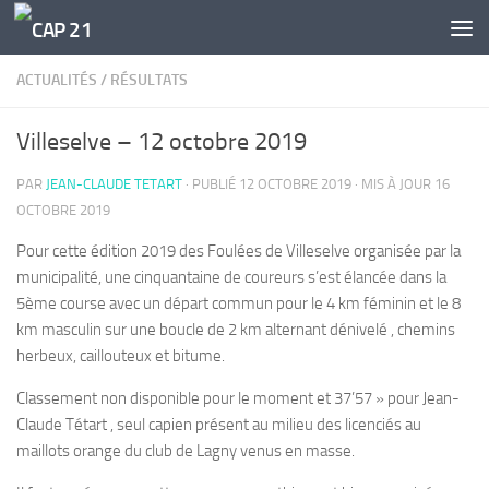
Skip to content
ACTUALITÉS
/
RÉSULTATS
Villeselve – 12 octobre 2019
PAR
JEAN-CLAUDE TETART
· PUBLIÉ
12 OCTOBRE 2019
· MIS À JOUR
16
OCTOBRE 2019
Pour cette édition 2019 des Foulées de Villeselve organisée par la
municipalité, une cinquantaine de coureurs s’est élancée dans la
5ème course avec un départ commun pour le 4 km féminin et le 8
km masculin sur une boucle de 2 km alternant dénivelé , chemins
herbeux, caillouteux et bitume.
Classement non disponible pour le moment et 37’57 » pour Jean-
Claude Tétart , seul capien présent au milieu des licenciés au
maillots orange du club de Lagny venus en masse.