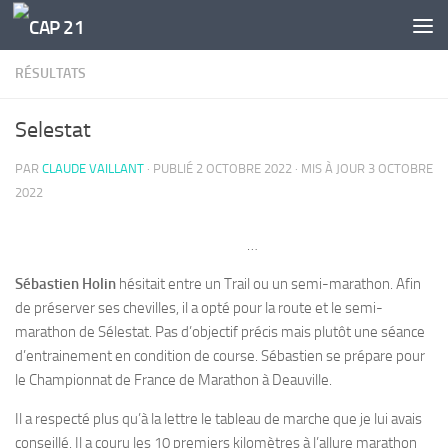
Skip to content
RÉSULTATS
Selestat
PAR
CLAUDE VAILLANT
· PUBLIÉ
2 OCTOBRE 2022
· MIS À JOUR
3 OCTOBRE
2022
…
Sébastien Holin
hésitait entre un Trail ou un semi-marathon. Afin
de préserver ses chevilles, il a opté pour la route et le semi-
marathon de Sélestat. Pas d’objectif précis mais plutôt une séance
d’entrainement en condition de course. Sébastien se prépare pour
le Championnat de France de Marathon à Deauville.
Il a respecté plus qu’à la lettre le tableau de marche que je lui avais
conseillé. Il a couru les 10 premiers kilomètres à l’allure marathon