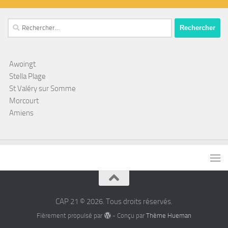
Rechercher :
Awoingt
Stella Plage
St Valéry sur Somme
Morcourt
Amiens
CAP 21 © 2026. Tous droits réservés.
Fièrement propulsé par
- Conçu par
Thème Hueman