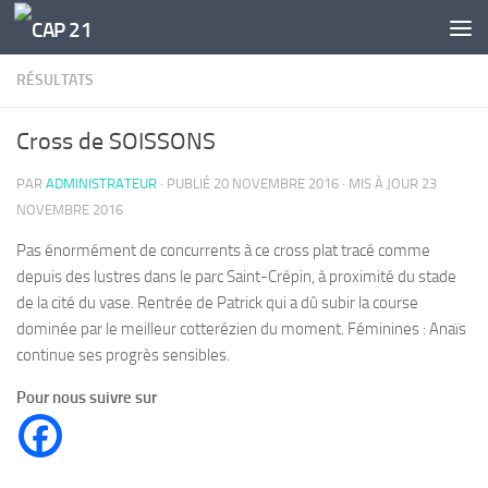
Skip to content
RÉSULTATS
Cross de SOISSONS
PAR
ADMINISTRATEUR
· PUBLIÉ
20 NOVEMBRE 2016
· MIS À JOUR
23
NOVEMBRE 2016
Pas énormément de concurrents à ce cross plat tracé comme
depuis des lustres dans le parc Saint-Crépin, à proximité du stade
de la cité du vase. Rentrée de Patrick qui a dû subir la course
dominée par le meilleur cotterézien du moment. Féminines : Anaïs
continue ses progrès sensibles.
Pour nous suivre sur