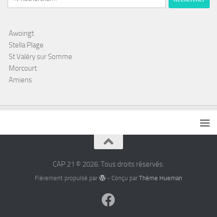
Awoingt
Stella Plage
St Valéry sur Somme
Morcourt
Amiens
CAP 21 © 2026. Tous droits réservés.
Fièrement propulsé par
- Conçu par
Thème Hueman