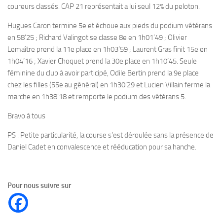
coureurs classés. CAP 21 représentait a lui seul 12% du peloton.
Hugues Caron termine 5e et échoue aux pieds du podium vétérans
en 58’25 ; Richard Valingot se classe 8e en 1h01’49 ; Olivier
Lemaître prend la 11e place en 1h03’59 ; Laurent Gras finit 15e en
1h04’16 ; Xavier Choquet prend la 30e place en 1h10’45. Seule
féminine du club à avoir participé, Odile Bertin prend la 9e place
chez les filles (55e au général) en 1h30’29 et Lucien Villain ferme la
marche en 1h38’18 et remporte le podium des vétérans 5.
Bravo à tous
PS : Petite particularité, la course s’est déroulée sans la présence de
Daniel Cadet en convalescence et rééducation pour sa hanche.
Pour nous suivre sur