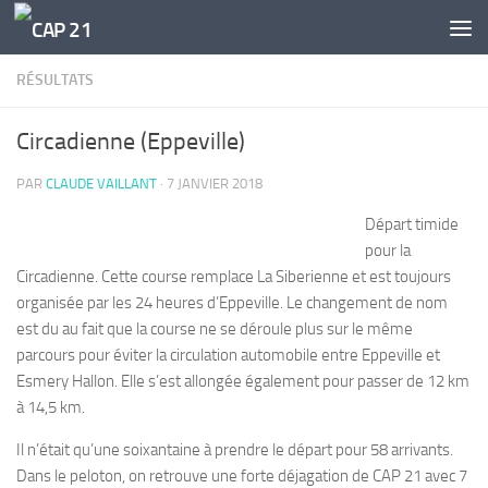
Skip to content
RÉSULTATS
Circadienne (Eppeville)
PAR
CLAUDE VAILLANT
·
7 JANVIER 2018
Départ timide
pour la
Circadienne. Cette course remplace La Siberienne et est toujours
organisée par les 24 heures d’Eppeville. Le changement de nom
est du au fait que la course ne se déroule plus sur le même
parcours pour éviter la circulation automobile entre Eppeville et
Esmery Hallon. Elle s’est allongée également pour passer de 12 km
à 14,5 km.
Il n’était qu’une soixantaine à prendre le départ pour 58 arrivants.
Dans le peloton, on retrouve une forte déjagation de CAP 21 avec 7