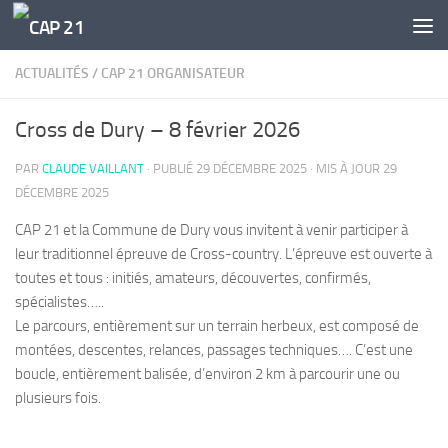
Skip to content
ACTUALITÉS
/
CAP 21 ORGANISATEUR
Cross de Dury – 8 février 2026
PAR
CLAUDE VAILLANT
· PUBLIÉ
29 DÉCEMBRE 2025
· MIS À JOUR
29
DÉCEMBRE 2025
CAP 21 et la Commune de Dury vous invitent à venir participer à
leur traditionnel épreuve de Cross-country. L’épreuve est ouverte à
toutes et tous : initiés, amateurs, découvertes, confirmés,
spécialistes…..
Le parcours, entièrement sur un terrain herbeux, est composé de
montées, descentes, relances, passages techniques…. C’est une
boucle, entièrement balisée, d’environ 2 km à parcourir une ou
plusieurs fois.