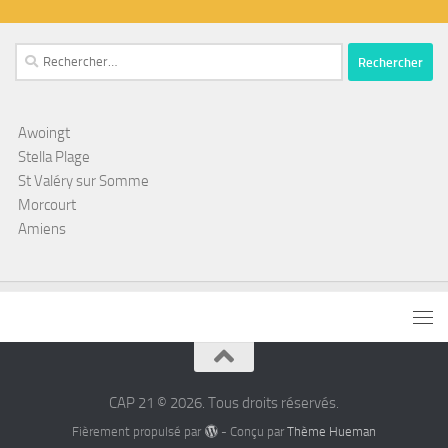
Rechercher :
Awoingt
Stella Plage
St Valéry sur Somme
Morcourt
Amiens
CAP 21 © 2026. Tous droits réservés.
Fièrement propulsé par
- Conçu par
Thème Hueman