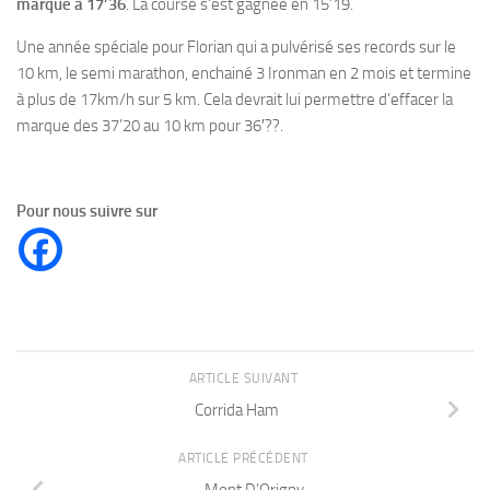
marque à 17’36
. La course s’est gagnée en 15’19.
Une année spéciale pour Florian qui a pulvérisé ses records sur le
10 km, le semi marathon, enchainé 3 Ironman en 2 mois et termine
à plus de 17km/h sur 5 km. Cela devrait lui permettre d’effacer la
marque des 37’20 au 10 km pour 36′??.
Pour nous suivre sur
ARTICLE SUIVANT
Corrida Ham
ARTICLE PRÉCÉDENT
Mont D’Origny