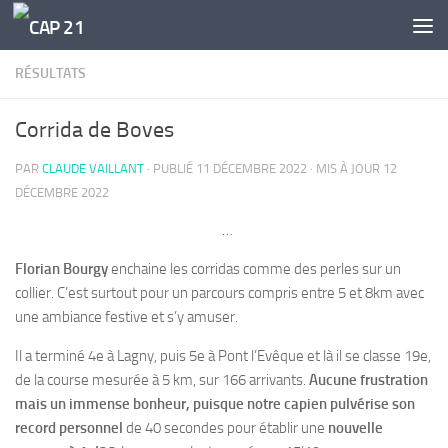
Skip to content
RÉSULTATS
Corrida de Boves
PAR
CLAUDE VAILLANT
· PUBLIÉ
11 DÉCEMBRE 2022
· MIS À JOUR
12
DÉCEMBRE 2022
…
Florian Bourgy
enchaine les corridas comme des perles sur un
collier. C’est surtout pour un parcours compris entre 5 et 8km avec
une ambiance festive et s’y amuser.
Il a terminé 4e à Lagny, puis 5e à Pont l’Evêque et là il se classe 19e,
de la course mesurée à 5 km, sur 166 arrivants.
Aucune frustration
mais un immense bonheur, puisque notre capien pulvérise son
record personnel
de 40 secondes pour établir une
nouvelle