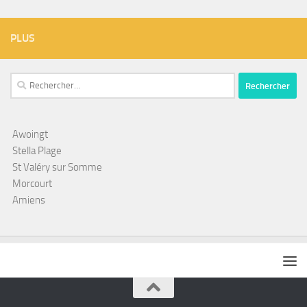
PLUS
Rechercher :
Awoingt
Stella Plage
St Valéry sur Somme
Morcourt
Amiens