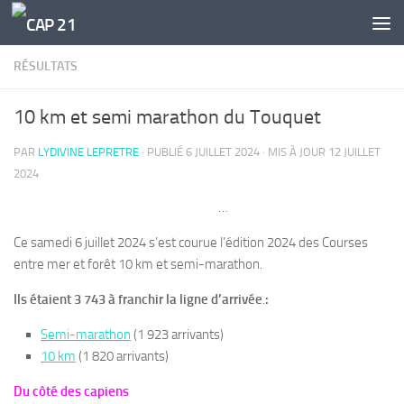
Skip to content
RÉSULTATS
10 km et semi marathon du Touquet
PAR
LYDIVINE LEPRETRE
· PUBLIÉ
6 JUILLET 2024
· MIS À JOUR
12 JUILLET
2024
…
Ce samedi 6 juillet 2024 s’est courue l’édition 2024 des Courses
entre mer et forêt 10 km et semi-marathon.
Ils étaient 3 743 à franchir la ligne d’arrivée
.
:
Semi-marathon
(1 923 arrivants)
10 km
(1 820 arrivants)
Du côté des capiens