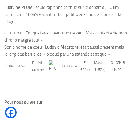
Ludivine PLUM
, seule capienne connue sur le départ du 10 km
termine en 1h05’49 avant un bon petit week end de repos sur la
plage
« 10 km du Touquet avec beaucoup de vent. Mais contente de mon
chrono malgré tout ».
Son binôme de coeur,
Ludovic Maertens
, était aussi présent mais
le long des barrières, « bloqué par une satanée sciatique »
PLUM
F
Master
01:05:18
1394
2094
01:05:49
Ludivine
(624e)
1 (52e)
(1420e
Pour nous suivre sur