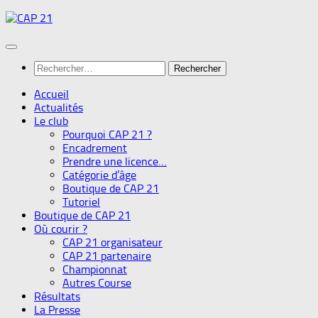
Skip
to
content
Rechercher :
Accueil
Actualités
Le club
Pourquoi CAP 21 ?
Encadrement
Prendre une licence…
Catégorie d’âge
Boutique de CAP 21
Tutoriel
Boutique de CAP 21
Où courir ?
CAP 21 organisateur
CAP 21 partenaire
Championnat
Autres Course
Résultats
La Presse