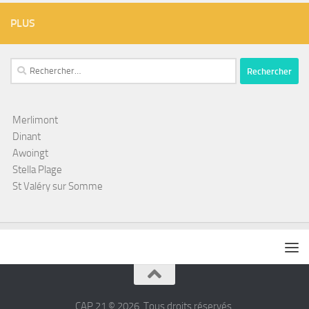
PLUS
Rechercher :
Merlimont
Dinant
Awoingt
Stella Plage
St Valéry sur Somme
CAP 21 © 2026. Tous droits réservés.