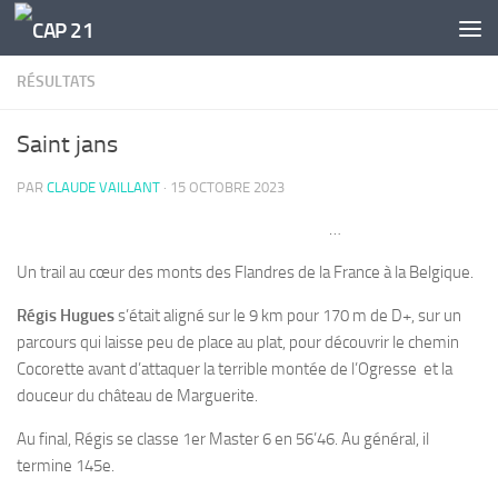
Skip to content
RÉSULTATS
Saint jans
PAR
CLAUDE VAILLANT
·
15 OCTOBRE 2023
…
Un trail au cœur des monts des Flandres de la France à la Belgique.
Régis Hugues
s’était aligné sur le 9 km pour 170 m de D+, sur un
parcours qui laisse peu de place au plat, pour découvrir le chemin
Cocorette avant d’attaquer la terrible montée de l’Ogresse et la
douceur du château de Marguerite.
Au final, Régis se classe 1er Master 6 en 56’46. Au général, il
termine 145e.