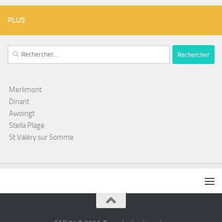
PLUS
Rechercher :
Merlimont
Dinant
Awoingt
Stella Plage
St Valéry sur Somme