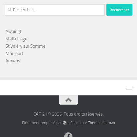
Rechercher :
Awoingt
Stella Plage
St Valéry sur Somme
Morcourt
Amiens
CAP 21 © 2026. Tous droits réservés.
Fièrement propulsé par
- Conçu par
Thème Hueman