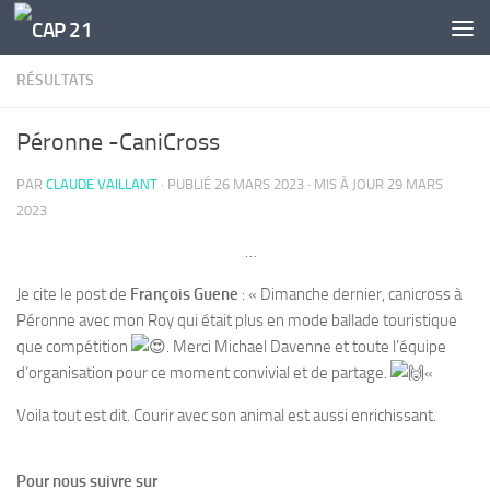
Skip to content
RÉSULTATS
Péronne -CaniCross
PAR
CLAUDE VAILLANT
· PUBLIÉ
26 MARS 2023
· MIS À JOUR
29 MARS
2023
…
Je cite le post de
François Guene
: « Dimanche dernier, canicross à
Péronne avec mon Roy qui était plus en mode ballade touristique
que compétition
. Merci Michael Davenne et toute l’équipe
d’organisation pour ce moment convivial et de partage.
«
Voila tout est dit. Courir avec son animal est aussi enrichissant.
Pour nous suivre sur