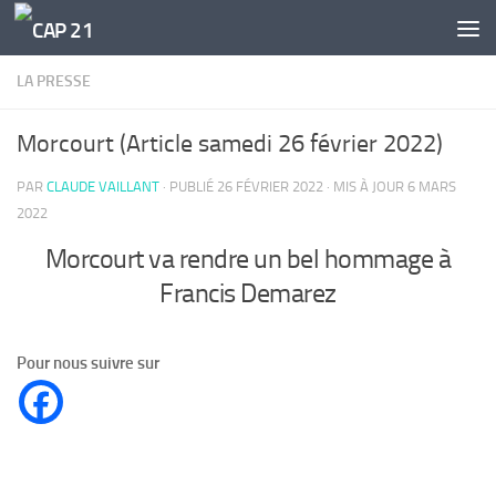
Skip to content
LA PRESSE
Morcourt (Article samedi 26 février 2022)
PAR
CLAUDE VAILLANT
· PUBLIÉ
26 FÉVRIER 2022
· MIS À JOUR
6 MARS
2022
Morcourt va rendre un bel hommage à
Francis Demarez
Pour nous suivre sur