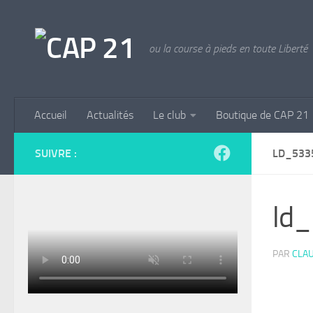
Skip to content
ou la course à pieds en toute Liberté
Accueil
Actualités
Le club
Boutique de CAP 21
SUIVRE :
LD_533
ld
PAR
CLAU