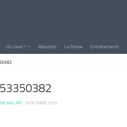
Où courir ?
Résultats
La Presse
Entraînements
50382
_53350382
DE VAILLANT
·
29 OCTOBRE 2019