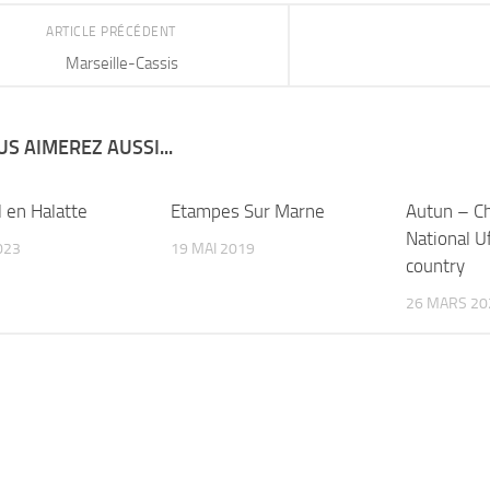
ARTICLE PRÉCÉDENT
Marseille-Cassis
S AIMEREZ AUSSI...
l en Halatte
Etampes Sur Marne
Autun – C
National U
023
19 MAI 2019
country
26 MARS 20