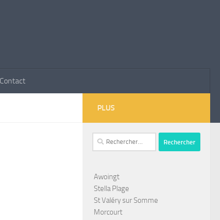
Contact
PLUS
Rechercher :
Awoingt
Stella Plage
St Valéry sur Somme
Morcourt