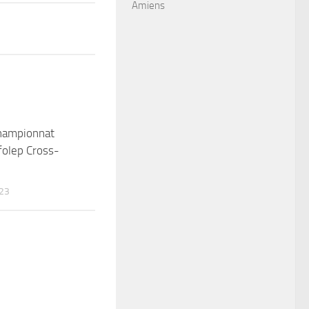
Amiens
hampionnat
folep Cross-
23