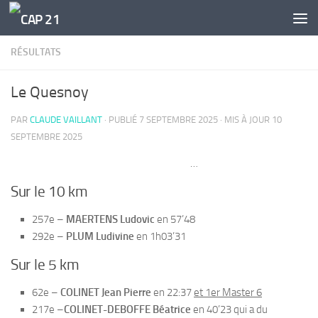
Skip to content
RÉSULTATS
Le Quesnoy
PAR
CLAUDE VAILLANT
· PUBLIÉ
7 SEPTEMBRE 2025
· MIS À JOUR
10
SEPTEMBRE 2025
…
Sur le 10 km
257e –
MAERTENS Ludovic
en 57’48
292e –
PLUM Ludivine
en 1h03’31
Sur le 5 km
62e –
COLINET Jean Pierre
en 22:37
et 1er Master 6
217e –
COLINET-DEBOFFE Béatrice
en 40’23 qui a du