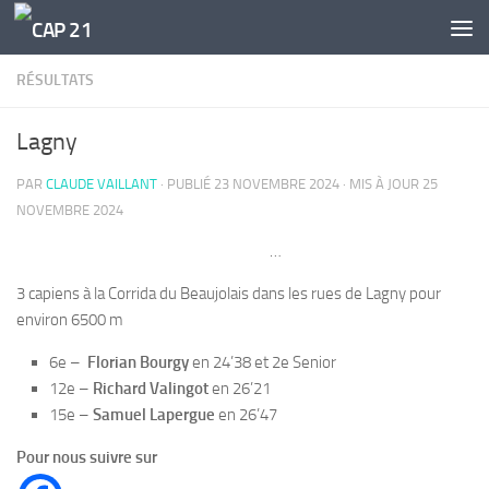
Skip to content
RÉSULTATS
Lagny
PAR
CLAUDE VAILLANT
· PUBLIÉ
23 NOVEMBRE 2024
· MIS À JOUR
25
NOVEMBRE 2024
…
3 capiens à la Corrida du Beaujolais dans les rues de Lagny pour
environ 6500 m
6e –
Florian Bourgy
en 24’38 et 2e Senior
12e –
Richard Valingot
en 26’21
15e –
Samuel Lapergue
en 26’47
Pour nous suivre sur