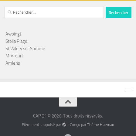
Rechercher :
Awoingt
Stella Plage
St Valéry sur Somme
Morcourt
Amiens
CAP 21 © 2026. Tous droits réservés.
Fièrement propulsé par
- Conçu par
Thème Hueman