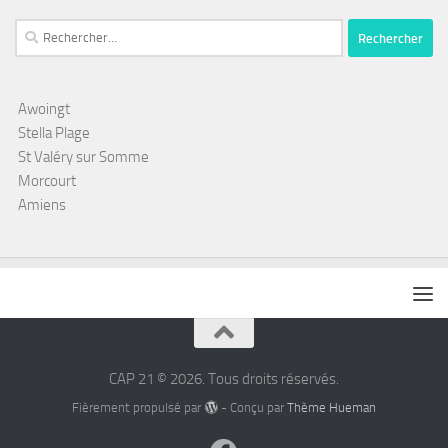
Rechercher :
Awoingt
Stella Plage
St Valéry sur Somme
Morcourt
Amiens
CAP 21 © 2026. Tous droits réservés.
Fièrement propulsé par
- Conçu par
Thème Hueman