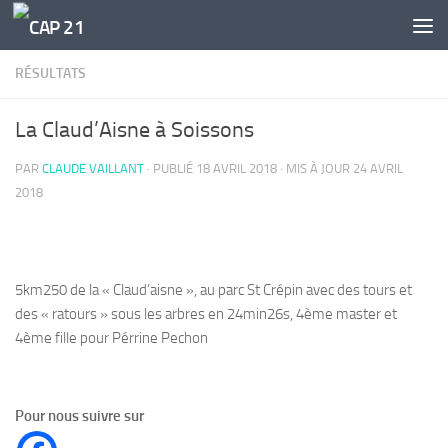
Skip to content
RÉSULTATS
La Claud’Aisne à Soissons
PAR
CLAUDE VAILLANT
· PUBLIÉ
18 AVRIL 2018
· MIS À JOUR
24 AVRIL
2018
5km250 de la « Claud’aisne », au parc St Crépin avec des tours et
des « ratours » sous les arbres en 24min26s, 4ème master et
4ème fille pour Pérrine Pechon
Pour nous suivre sur