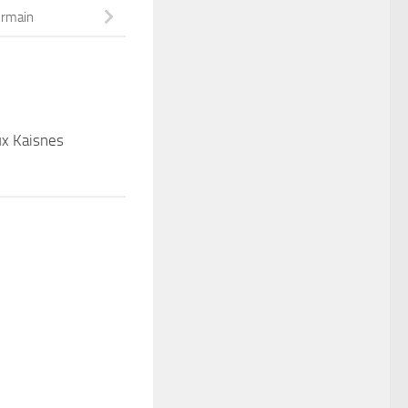
ermain
ux Kaisnes