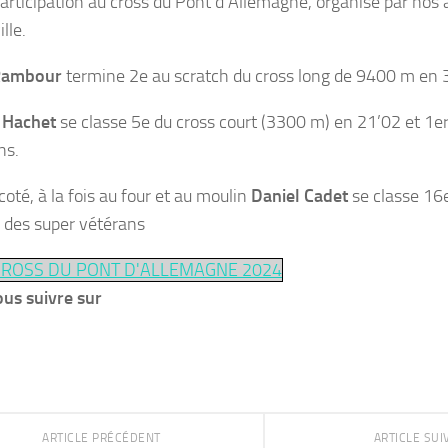
participation au cross du Pont d’Allemagne, organisé par nos
lle.
Rambour
termine 2e au scratch du cross long de 9400 m en 
 Hachet
se classe 5e du cross court (3300 m) en 21’02 et 1e
ns.
oté, à la fois au four et au moulin
Daniel Cadet
se classe 16
 des super vétérans
CROSS DU PONT D'ALLEMAGNE 2024
us suivre sur
ARTICLE PRÉCÉDENT
ARTICLE SU