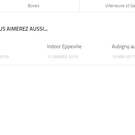
Boves
Villeneuve st G
S AIMEREZ AUSSI...
Indoor Eppeville
Aubigny a
2019
12 JANVIER 2019
13 MAI 2017