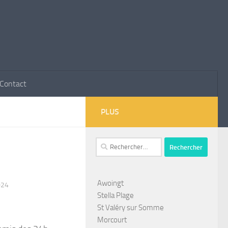
Contact
PLUS
Rechercher :
Awoingt
024
Stella Plage
St Valéry sur Somme
Morcourt