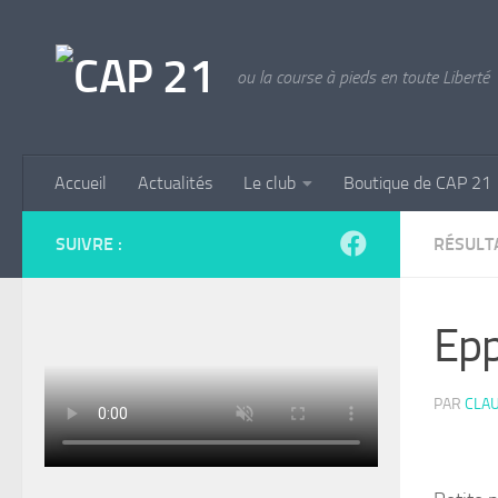
Skip to content
ou la course à pieds en toute Liberté
Accueil
Actualités
Le club
Boutique de CAP 21
SUIVRE :
RÉSULT
Epp
PAR
CLAU