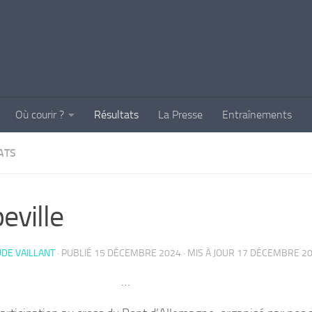
Où courir ?
Résultats
La Presse
Entraînements
ATS
eville
DE VAILLANT
· PUBLIÉ
15 DÉCEMBRE 2024
· MIS À JOUR
17 DÉCEMBRE 2
…