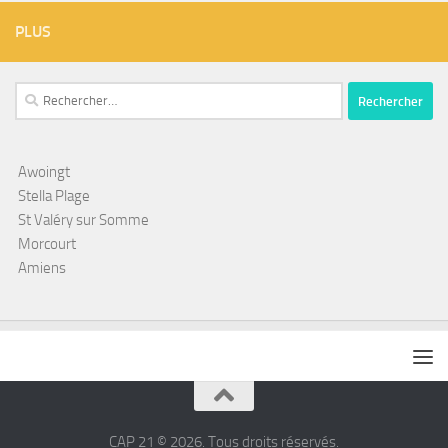
PLUS
Rechercher :
Awoingt
Stella Plage
St Valéry sur Somme
Morcourt
Amiens
CAP 21 © 2026. Tous droits réservés.