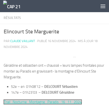
Skip to content
RÉSULTATS
Elincourt Ste Marguerite
PAR
CLAUDE VAILLANT
· PUBLIÉ
16 NOVEMBRE 2024
· MIS À JOUR
18
NOVEMBRE 2024
…
Géraldine et sébastien ont « chaussé » leurs lampes frontales pour
monter au Paradis en gravissant- la montagne d’Elincourt Ste
Marguerite.
52e – en 01h08’12 –
DELCOURT Sébastien
147e – 01h23’03 –
DELCOURT Géraldine
Trail_Nocturne_Montagne_Paradis_16_11_2024