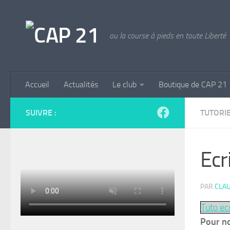
Skip to content
ou la course à pieds en toute Liberté
Accueil
Actualités
Le club
Boutique de CAP 21
SUIVRE :
TUTORI
Ecr
PAR
CLAU
Tuto ec
Pour no