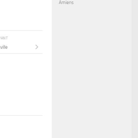
Amiens
IVANT
ville