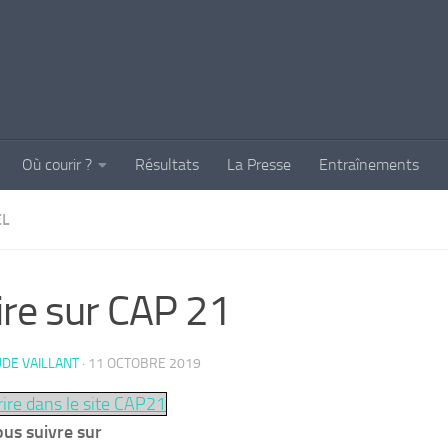
Où courir ?
Résultats
La Presse
Entraînements
EL
ire sur CAP 21
DE VAILLANT
·
11 OCTOBRE 2019
rire dans le site CAP21
us suivre sur