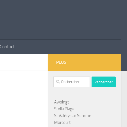
Contact
PLUS
Rechercher :
Awoingt
Stella Plage
St Valéry sur Somme
Morcourt