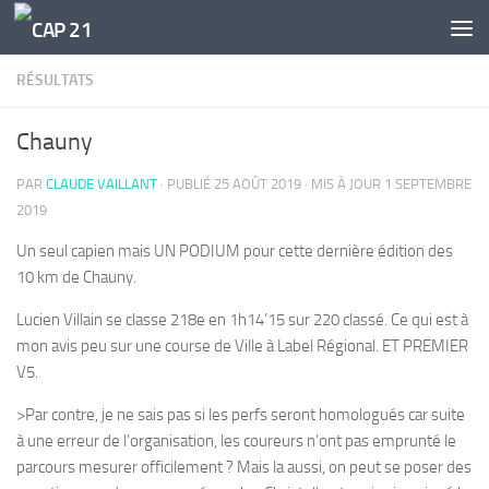
Skip to content
RÉSULTATS
Chauny
PAR
CLAUDE VAILLANT
· PUBLIÉ
25 AOÛT 2019
· MIS À JOUR
1 SEPTEMBRE
2019
Un seul capien mais UN PODIUM pour cette dernière édition des
10 km de Chauny.
Lucien Villain se classe 218e en 1h14’15 sur 220 classé. Ce qui est à
mon avis peu sur une course de Ville à Label Régional. ET PREMIER
V5.
>Par contre, je ne sais pas si les perfs seront homologués car suite
à une erreur de l’organisation, les coureurs n’ont pas emprunté le
parcours mesurer officilement ? Mais la aussi, on peut se poser des