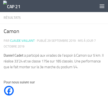
Skip to content
RÉSULTATS
Camon
PAR
CLAUDE VAILLANT
· PUBLIÉ
29 SEPTEMBRE 2019
· MIS À JOUR
7
OCTOBRE 2019
Daniel Cadet
a participé aux virades de l’espoir à Camon sur 5 km. Il
réalise 33’24 et se classe 175e sur 185 classés. Une performance
que le fait monter sur la 3e marche du podium V4.
Pour nous suivre sur