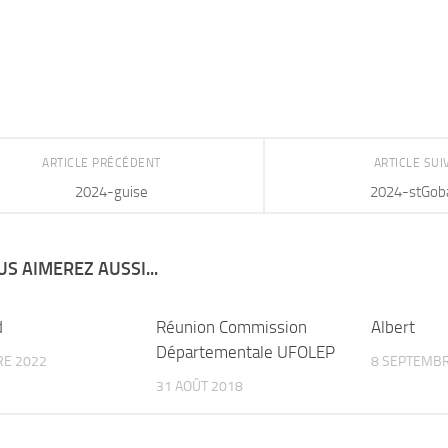
ARTICLE PRÉCÉDENT
ARTICLE SU
2024-guise
2024-stGob
S AIMEREZ AUSSI...
d
Réunion Commission
Albert
Départementale UFOLEP
RE 2022
8 SEPTEMBR
31 AOÛT 2018