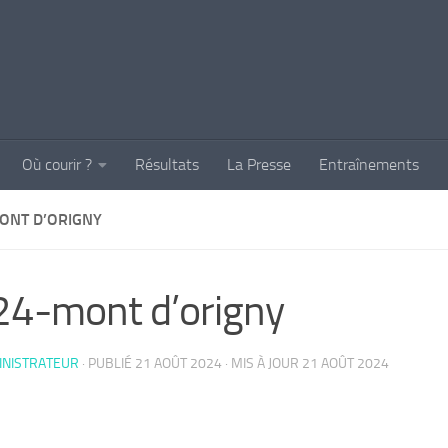
Où courir ?
Résultats
La Presse
Entraînements
ONT D’ORIGNY
4-mont d’origny
INISTRATEUR
· PUBLIÉ
21 AOÛT 2024
· MIS À JOUR
21 AOÛT 2024