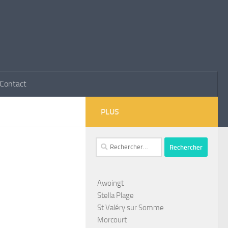
Contact
PLUS
Rechercher :
Awoingt
Stella Plage
St Valéry sur Somme
Morcourt