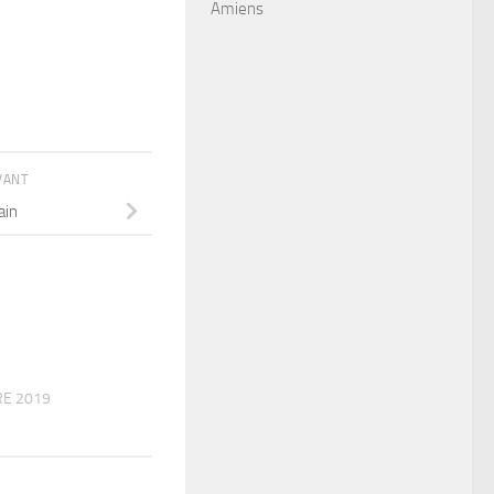
Amiens
IVANT
ain
E 2019