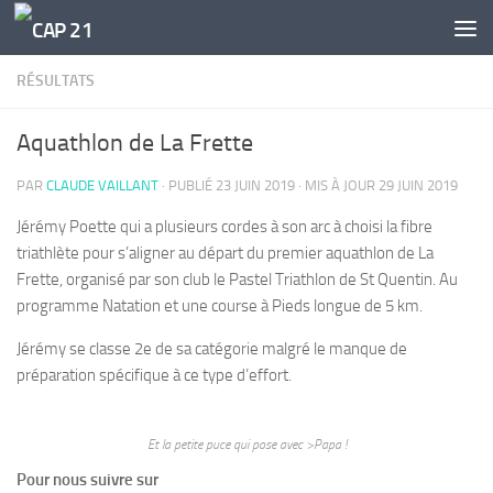
Skip to content
RÉSULTATS
Aquathlon de La Frette
PAR
CLAUDE VAILLANT
· PUBLIÉ
23 JUIN 2019
· MIS À JOUR
29 JUIN 2019
Jérémy Poette qui a plusieurs cordes à son arc à choisi la fibre
triathlète pour s’aligner au départ du premier aquathlon de La
Frette, organisé par son club le Pastel Triathlon de St Quentin. Au
programme Natation et une course à Pieds longue de 5 km.
Jérémy se classe 2e de sa catégorie malgré le manque de
préparation spécifique à ce type d’effort.
Et la petite puce qui pose avec >Papa !
Pour nous suivre sur