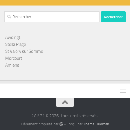
Rechercher :
Awoingt
Stella Plage
St Valéry sur Somme
Morcourt
Amiens
CAP 21 © 2026. Tous droits réservés.
Fièrement propulsé par
- Conçu par
Thème Hueman