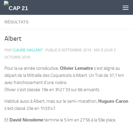
Skip to content
RÉSULTATS
Albert
PAR
CLAUDE VAILLANT
· PUBLIÉ
8 SEPTEMBRE 2019
· MIS À JOUR
2
OCTOBRE 2019
Pour la 4e année consécutive,
Olivier Lemaitre
s’est aligné au
départ de la Mitraille des Coquelicots à Albert. Un Trail de 37,7 km
avec franchissement d’une rivière.
Olivier s’est classée 19e en 3h21’33 sur 66 arrivants
Habitué aussi à Albert, mais sur le semi-marathon,
Hugues Caron
s’est classé 23e en 1h33’47.
Et
David Nicodeme
termine le 5 km en 27’56 à la 59e place.