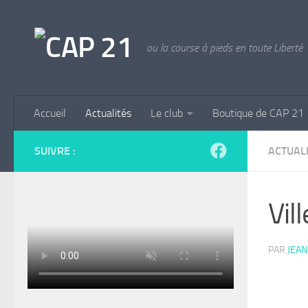
Skip to content
ou la course à pieds en toute Liberté
Accueil
Actualités
Le club
Boutique de CAP 21
SUIVRE :
ACTUAL
Vil
PAR
JEAN