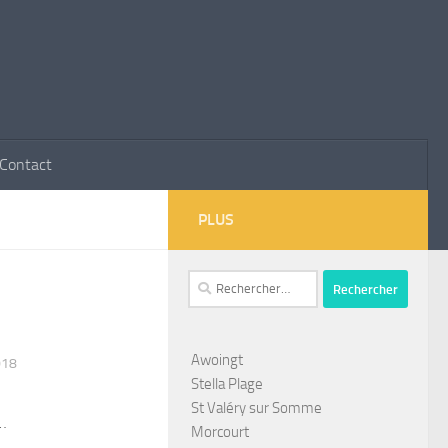
Contact
PLUS
Rechercher :
Awoingt
018
Stella Plage
St Valéry sur Somme
…
Morcourt