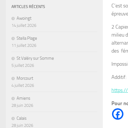
C’est s
ARTICLES RÉCENTS
épreuve
Awoingt
14 juillet 2026
2 Capie
milieu 
Stella Plage
alterna
11 juillet 2026
des fém
St Valéry sur Somme
Impossi
5 juillet 2026
Additif:
Morcourt
4 juillet 2026
https:/
Amiens
Pour no
28 juin 2026
Calais
28 juin 2026