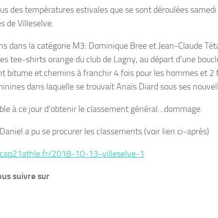
ous des températures estivales que se sont déroulées samedi
s de Villeselve.
ns dans la catégorie M3: Dominique Bree et Jean-Claude Téta
des tee-shirts orange du club de Lagny, au départ d’une bouc
nt bitume et chemins à franchir 4 fois pour les hommes et 2 f
inines dans laquelle se trouvait Anaïs Diard sous ses nouvell
ble à ce jour d’obtenir le classement général…dommage.
 Daniel a pu se procurer les classements (voir lien ci-après)
/cap21athle.fr/2018-10-13-villeselve-1
us suivre sur