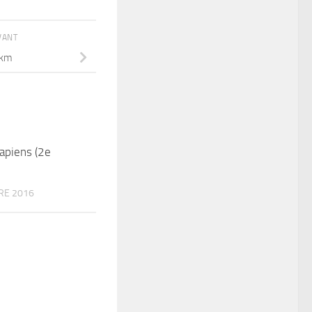
IVANT
 km
capiens (2e
RE 2016