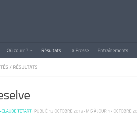
Où courir ?
Résultats
La Presse
Entraînements
ITÉS
/
RÉSULTATS
leselve
-CLAUDE TETART
· PUBLIÉ
13 OCTOBRE 2018
· MIS À JOUR
17 OCTOBRE 2