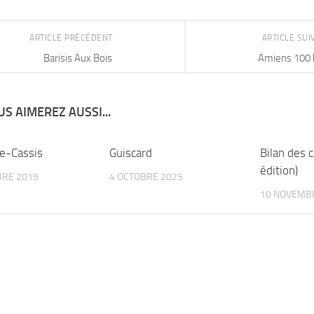
ARTICLE PRÉCÉDENT
ARTICLE SU
Barisis Aux Bois
Amiens 100
S AIMEREZ AUSSI...
le-Cassis
Guiscard
Bilan des 
édition)
BRE 2019
4 OCTOBRE 2025
10 NOVEMB