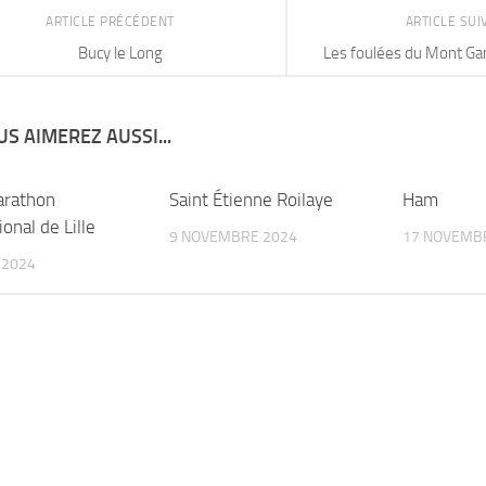
ARTICLE PRÉCÉDENT
ARTICLE SU
Bucy le Long
Les foulées du Mont Gan
S AIMEREZ AUSSI...
arathon
Saint Étienne Roilaye
Ham
ional de Lille
9 NOVEMBRE 2024
17 NOVEMB
 2024