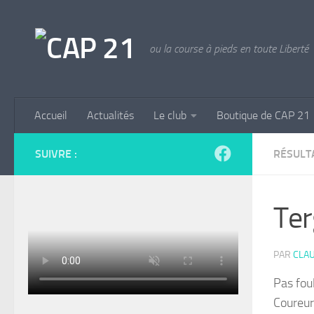
Skip to content
ou la course à pieds en toute Liberté
Accueil
Actualités
Le club
Boutique de CAP 21
SUIVRE :
RÉSULT
Ter
PAR
CLAU
Pas fou
Coureur