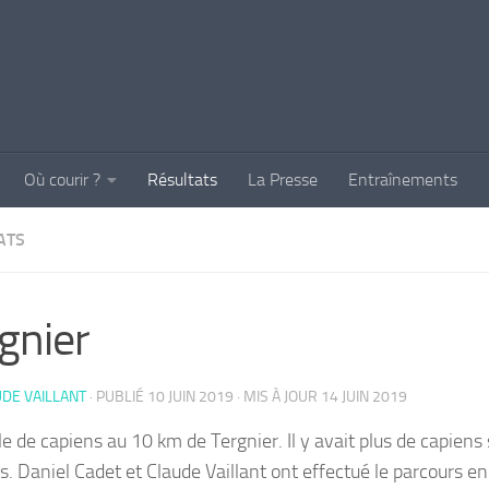
Où courir ?
Résultats
La Presse
Entraînements
ATS
gnier
DE VAILLANT
· PUBLIÉ
10 JUIN 2019
· MIS À JOUR
14 JUIN 2019
le de capiens au 10 km de Tergnier. Il y avait plus de capiens
s. Daniel Cadet et Claude Vaillant ont effectué le parcours en