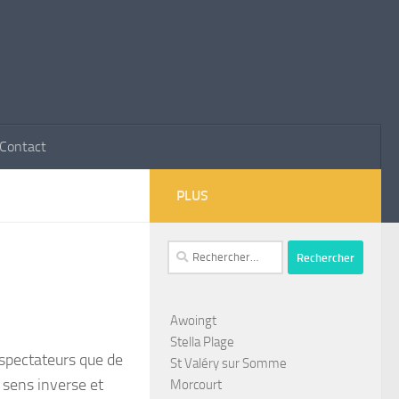
Contact
PLUS
Rechercher :
Awoingt
Stella Plage
 spectateurs que de
St Valéry sur Somme
 sens inverse et
Morcourt