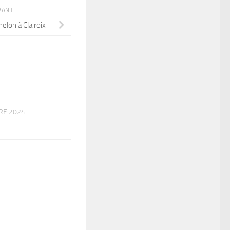
IVANT
elon à Clairoix
RE 2024