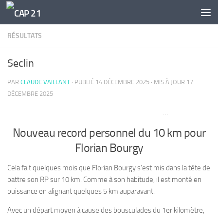
Skip to content
RÉSULTATS
Seclin
PAR
CLAUDE VAILLANT
· PUBLIÉ
14 DÉCEMBRE 2025
· MIS À JOUR
17
DÉCEMBRE 2025
…
Nouveau record personnel du 10 km pour
Florian Bourgy
Cela fait quelques mois que Florian Bourgy s’est mis dans la tête de
battre son RP sur 10 km. Comme à son habitude, il est monté en
puissance en alignant quelques 5 km auparavant.
Avec un départ moyen à cause des bousculades du 1er kilomètre,