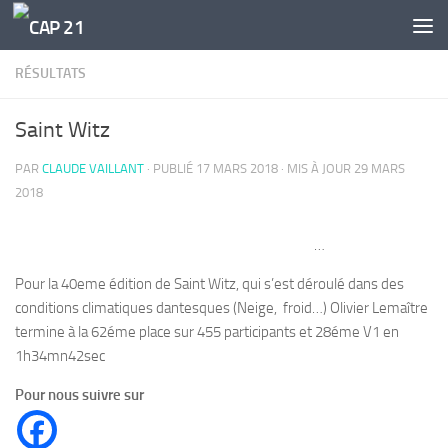
Skip to content
RÉSULTATS
Saint Witz
PAR
CLAUDE VAILLANT
· PUBLIÉ
17 MARS 2018
· MIS À JOUR
29 MARS
2018
…
Pour la 40eme édition de Saint Witz, qui s’est déroulé dans des
conditions climatiques dantesques (Neige, froid…) Olivier Lemaître
termine à la 62éme place sur 455 participants et 28éme V1 en
1h34mn42sec
Pour nous suivre sur