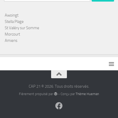
Awoingt
Stella Plage
St Valéry sur Somme
Morcourt
Amiens
CAP 21 © 2026. Tous droits réservés.
Fièrement propulsé par
- Conçu par
Thème Hueman