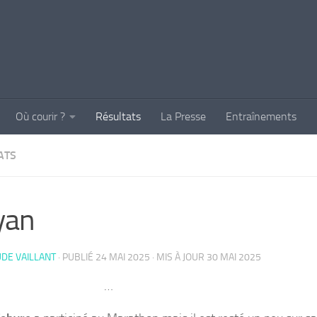
Où courir ?
Résultats
La Presse
Entraînements
ATS
yan
DE VAILLANT
· PUBLIÉ
24 MAI 2025
· MIS À JOUR
30 MAI 2025
…