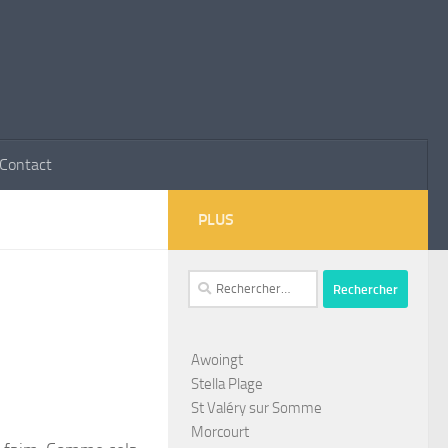
Contact
PLUS
Rechercher :
Awoingt
Stella Plage
St Valéry sur Somme
Morcourt