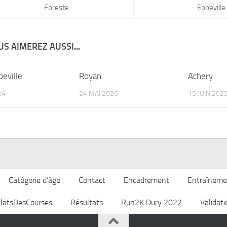
Foreste
Eppeville
S AIMEREZ AUSSI...
eville
Royan
Achery
24
24 MAI 2026
15 JUIN 202
Catégorie d’âge
Contact
Encadrement
Entraîneme
latsDesCourses
Résultats
Run2K Dury 2022
Validat