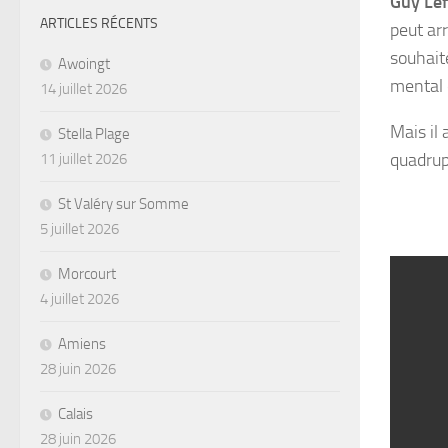
Guy Le
ARTICLES RÉCENTS
peut ar
souhaité
Awoingt
mental 
14 juillet 2026
Mais il
Stella Plage
quadrupè
11 juillet 2026
St Valéry sur Somme
5 juillet 2026
Morcourt
4 juillet 2026
Amiens
28 juin 2026
Calais
28 juin 2026