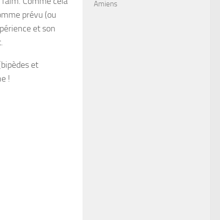
sa faim. Comme cela
Amiens
 comme prévu (ou
xpérience et son
.
(bipèdes et
e !