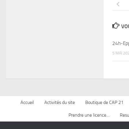
VOU
24h-Epp
5 MAI 20
Accueil
Activités du site
Boutique de CAP 21
Prendre une licence…
Resu