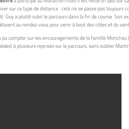
febvre
a participé au Marathon mais il est resté un peu sur 
river sur ce type de distance : cela ne se passe pas toujours
). Guy a plutôt subit le parcours dans la fin de course. Son e
étaient au rendez vous pour venir à bout des côtes et du vent
 a pu compter sur les encouragements de la famille Monchau 
des) à plusieurs reprises sur le parcours, sans oublier Martin