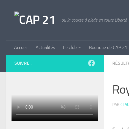
Skip to content
ou la course à pieds en toute Liberté
Accueil
Actualités
Le club
Boutique de CAP 21
SUIVRE :
RÉSULT
Ro
PAR
CLAU