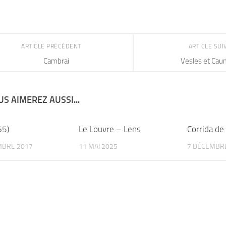
ARTICLE PRÉCÉDENT
ARTICLE SU
Cambrai
Vesles et Ca
S AIMEREZ AUSSI...
65)
Le Louvre – Lens
Corrida de
MBRE 2017
11 MAI 2025
7 DÉCEMBR