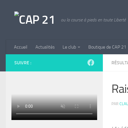
Skip to content
ou la course à pieds en toute Liberté
Accueil
Actualités
Le club
Boutique de CAP 21
SUIVRE :
RÉSULT
Ra
PAR
CLAU