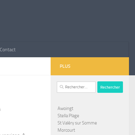
Contact
PLUS
Rechercher :
Awoingt
5
Stella Plage
St Valéry sur Somme
Morcourt