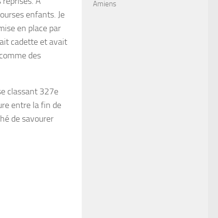
 reprises. A
Amiens
courses enfants. Je
 mise en place par
it cadette et avait
r comme des
se classant 327e
e entre la fin de
êché de savourer