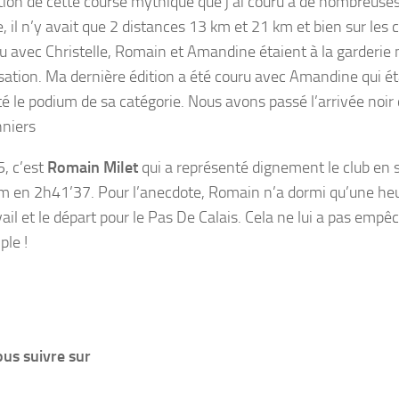
tion de cette course mythique que j’ai couru à de nombreuses
, il n’y avait que 2 distances 13 km et 21 km et bien sur les 
uru avec Christelle, Romain et Amandine étaient à la garderie
isation. Ma dernière édition a été couru avec Amandine qui éta
é le podium de sa catégorie. Nous avons passé l’arrivée noi
niers
, c’est
Romain Milet
qui a représenté dignement le club en 
m en 2h41’37. Pour l’anecdote, Romain n’a dormi qu’une heur
ail et le départ pour le Pas De Calais. Cela ne lui a pas emp
ple !
us suivre sur