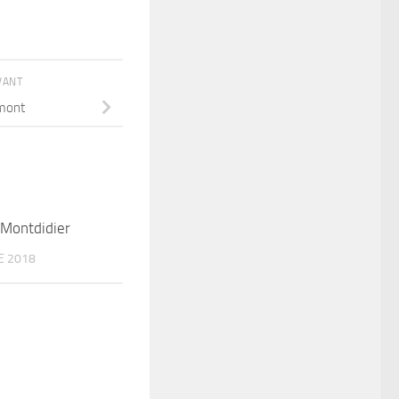
IVANT
umont
 Montdidier
E 2018