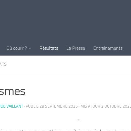
Où courir ?
Résultats
La Presse
Entraînements
ATS
ismes
DE VAILLANT
· PUBLIÉ
28 SEPTEMBRE 2025
· MIS À JOUR
2 OCTOBRE 202
…