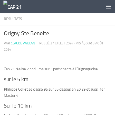
Skip to content
RÉSULTATS
Origny Ste Benoite
PAR
CLAUDE VAILLANT
· PUBLIÉ
27 JUILLET 2024
· MIS À JOUR
3 AOÛT
2024
…
Cap 21 réalise 2 podiums sur 3 participants à l’Orignaquoise
sur le 5 km
Philippe Collet
se classe 9e sur 35 classés en 20’29 et aussi
1er
Master 4
Sur le 10 km