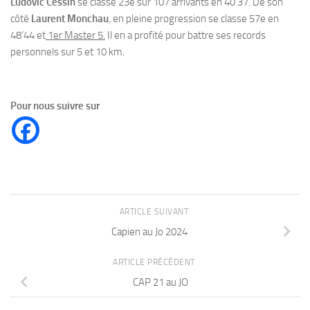
Ludovic Cessin
se classe 23e sur 107 arrivants en 40’37. De son
côté
Laurent Monchau
, en pleine progression se classe 57e en
48’44 et
1er Master 5.
Il en a profité pour battre ses records
personnels sur 5 et 10 km.
Pour nous suivre sur
ARTICLE SUIVANT
Capien au Jo 2024
ARTICLE PRÉCÉDENT
CAP 21 au JO