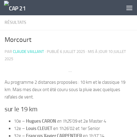
Skip to content
RÉSULTATS
Morcourt
PAR
CLAUDE VAILLANT
· PUBLIÉ
6 JUILLET 2025
· MIS À JOUR
10 JUILLET
2025
…
Au programme 2 distances proposées : 10 km et le classique 19
km. Mais mes deux ont été couru sous la pluie avec quelques
rafales de vent.
sur le 19 km
10e –
Hugues CARON
en 1h2
5’09 et 2e Master 4
12e –
Louis CLEUET
en 1h26’02 et 1er Senior
32e –
François Xavier CARPENTIER
en 1h37’14