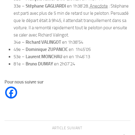
33e –
Stéphane GAGLIARDI
en 1h38’28.
Anecdote
: Stéphane
est parti avec plus de 5 min de retard sur le peloton. Persuadé
que le départ était à 9h45, il attendait tranquillement dans sa
voiture. Il a remonté rapidement tout le peloton pour ensuite
se caler avec Richard Valingot.
34e –
Richard VALINGOT
en 1h38’54
49e –
Dominique ZUPANCIC
en 1h45’05
53e –
Laurent MONCHAU
en en 1h46’13
81e –
Bruno DUMAY
en 2h07’24
Pour nous suivre sur
ARTICLE SUIVANT