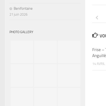
Benifontaine
21 juin 2026
PHOTO GALLERY
VOU
Frise – 
Anguill
14 AVRIL