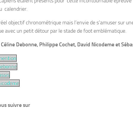
capiens étaient présents pour cette incontournable épreuve
u calendrier.
réel objectif chronométrique mais l’envie de s’amuser sur un
e avec un petit détour par le stade de foot emblématique.
à
Céline Debonne, Philippe Cochet, David Nicodeme et Séba
mention
debonne
assis
nicodeme
us suivre sur