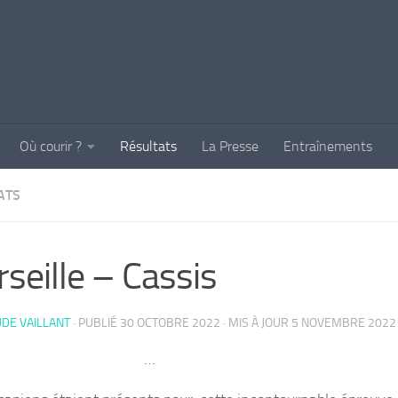
Où courir ?
Résultats
La Presse
Entraînements
ATS
seille – Cassis
DE VAILLANT
· PUBLIÉ
30 OCTOBRE 2022
· MIS À JOUR
5 NOVEMBRE 2022
…