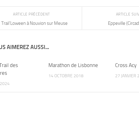
ARTICLE PRÉCÉDENT
ARTICLE SU
Trail’Loween à Nouvion sur Meuse
Eppeville (Circa
S AIMEREZ AUSSI...
Trail des
Marathon de Lisbonne
Cross Acy
ères
14 OCTOBRE 2018
27 JANVIER 
 2024