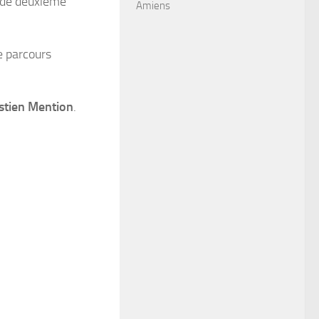
 de deuxième
Amiens
e parcours
stien Mention
.