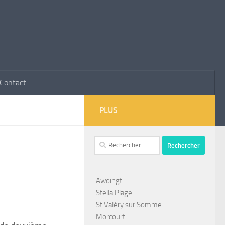
Contact
PLUS
Rechercher :
Awoingt
Stella Plage
St Valéry sur Somme
Morcourt