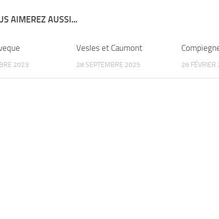
S AIMEREZ AUSSI...
Eveque
Vesles et Caumont
Compiegn
BRE 2023
28 SEPTEMBRE 2025
26 FÉVRIER