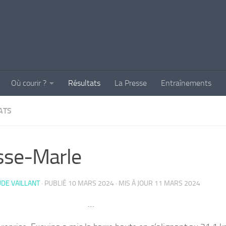
Où courir ?
Résultats
La Presse
Entraînements
ATS
sse-Marle
DE VAILLANT
· PUBLIÉ
10 MARS 2024
· MIS À JOUR
11 MARS 2024
…