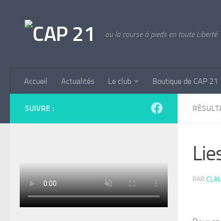
Skip to content
ou la course à pieds en toute Liberté
Accueil
Actualités
Le club
Boutique de CAP 21
SUIVRE :
RÉSULT
Lie
PAR
CLAU