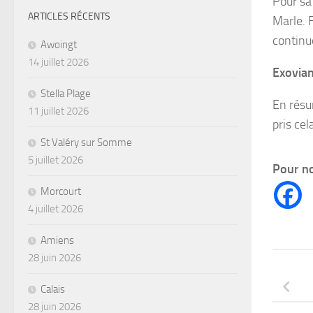
Pour sa
ARTICLES RÉCENTS
Marle. 
continu
Awoingt
14 juillet 2026
Exovian
Stella Plage
En résu
11 juillet 2026
pris ce
St Valéry sur Somme
5 juillet 2026
Pour no
Morcourt
4 juillet 2026
Amiens
28 juin 2026
Calais
28 juin 2026