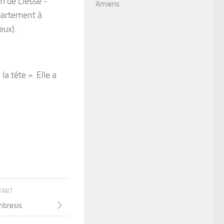
m de Liesse -
Amiens
épartement à
eux).
a tête ». Elle a
IVANT
mbresis