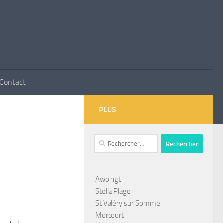
Contact
PLUS
Rechercher :
Awoingt
Stella Plage
St Valéry sur Somme
Morcourt