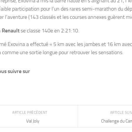
 reprise, Exovina a mis la barre haute en s’alignant au 21,1 k
Faible participation pour l’un des rares semi-marathon du d
er l’aventure (143 classés et les courses annexes guèrent mi
 Renault
se classe 140e en 2:21:10.
mé Exovina a effectué « 5 km avec les jambes et 16 km avec l
la comme une sortie longue pour retrouver les sensations.
us suivre sur
ARTICLE PRÉCÉDENT
ARTICLE SU
Val Joly
Challenge du Ca