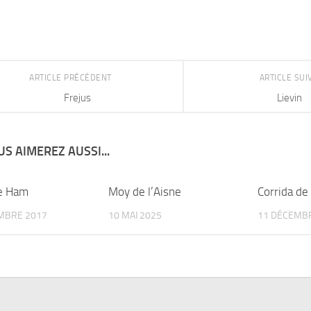
ARTICLE PRÉCÉDENT
ARTICLE SU
Frejus
Lievin
S AIMEREZ AUSSI...
e Ham
Moy de l’Aisne
Corrida de
MBRE 2017
10 MAI 2025
11 DÉCEMB