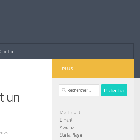
Contact
PLUS
Rechercher :
t un
Merlimont
Dinant
Awoingt
2025
Stella Plage