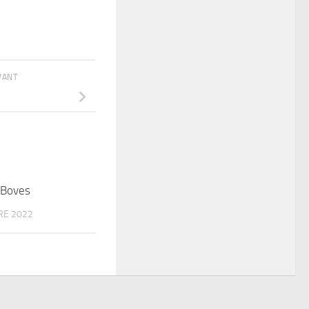
IVANT
 Boves
RE 2022