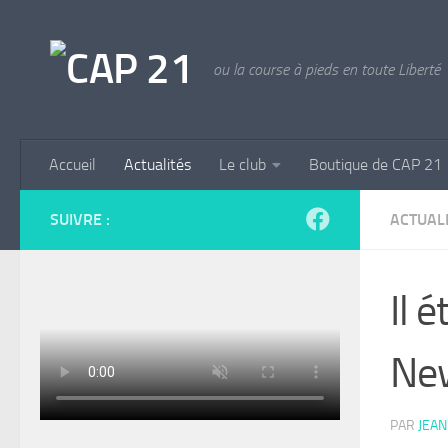
Skip to content
ou la course à pieds en toute Liberté
Accueil
Actualités
Le club
Boutique de CAP 21
SUIVRE :
ACTUAL
Il 
Ne
PAR
JEAN