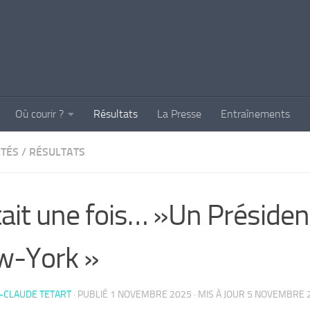
Où courir ?
Résultats
La Presse
Entraînements
ITÉS
/
RÉSULTATS
était une fois… »Un Présiden
w-York »
-CLAUDE TETART
· PUBLIÉ
1 NOVEMBRE 2025
· MIS À JOUR
5 NOVEMBRE 