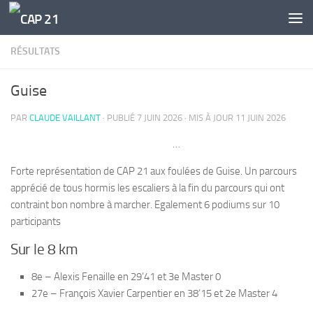
Skip to content
RÉSULTATS
Guise
PAR
CLAUDE VAILLANT
· PUBLIÉ
7 JUIN 2026
· MIS À JOUR
11 JUIN 2026
…
Forte représentation de CAP 21 aux foulées de Guise. Un parcours
apprécié de tous hormis les escaliers à la fin du parcours qui ont
contraint bon nombre à marcher. Egalement 6 podiums sur 10
participants
Sur le 8 km
8e – Alexis Fenaille en 29’41 et 3e Master 0
27e – François Xavier Carpentier en 38’15 et 2e Master 4