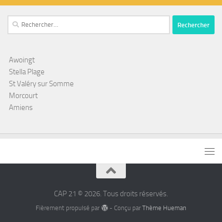
Rechercher :
Awoingt
Stella Plage
St Valéry sur Somme
Morcourt
Amiens
CAP 21 © 2026. Tous droits réservés.
Fièrement propulsé par
- Conçu par
Thème Hueman