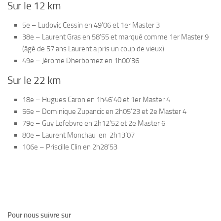
Sur le 12 km
5e – Ludovic Cessin en 49’06 et 1er Master 3
38e – Laurent Gras en 58’55 et marqué comme 1er Master 9
(âgé de 57 ans Laurent a pris un coup de vieux)
49e – Jérome Dherbomez en 1h00’36
Sur le 22 km
18e – Hugues Caron en 1h46’40 et 1er Master 4
56e – Dominique Zupancic en 2h05’23 et 2e Master 4
79e – Guy Lefebvre en 2h12’52 et 2e Master 6
80e – Laurent Monchau en 2h13’07
106e – Priscille Clin en 2h28’53
Pour nous suivre sur