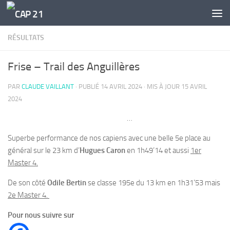
Skip to content
RÉSULTATS
Frise – Trail des Anguillères
PAR
CLAUDE VAILLANT
· PUBLIÉ
14 AVRIL 2024
· MIS À JOUR
15 AVRIL
2024
…
Superbe performance de nos capiens avec une belle 5e place au
général sur le 23 km d’
Hugues Caron
en 1h49’14 et aussi
1er
Master 4.
De son côté
Odile Bertin
se classe 195e du 13 km en 1h31’53 mais
2e Master 4.
Pour nous suivre sur