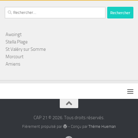
Rechercher :
Awoingt
Stella Plage
St Valéry sur Somme
Morcourt
Amiens
CAP 21 © 2026. Tous droits réservés.
Fièrement propulsé par
- Conçu par
Thème Hueman