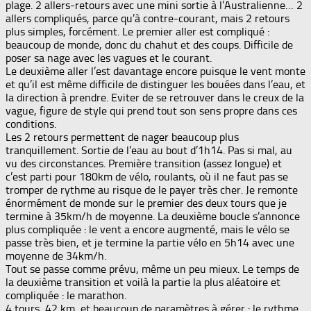
plage. 2 allers-retours avec une mini sortie à l’Australienne… 2
allers compliqués, parce qu’à contre-courant, mais 2 retours
plus simples, forcément. Le premier aller est compliqué :
beaucoup de monde, donc du chahut et des coups. Difficile de
poser sa nage avec les vagues et le courant.
Le deuxième aller l’est davantage encore puisque le vent monte
et qu’il est même difficile de distinguer les bouées dans l’eau, et
la direction à prendre. Eviter de se retrouver dans le creux de la
vague, figure de style qui prend tout son sens propre dans ces
conditions.
Les 2 retours permettent de nager beaucoup plus
tranquillement. Sortie de l’eau au bout d’1h14. Pas si mal, au
vu des circonstances. Première transition (assez longue) et
c’est parti pour 180km de vélo, roulants, où il ne faut pas se
tromper de rythme au risque de le payer très cher. Je remonte
énormément de monde sur le premier des deux tours que je
termine à 35km/h de moyenne. La deuxième boucle s’annonce
plus compliquée : le vent a encore augmenté, mais le vélo se
passe très bien, et je termine la partie vélo en 5h14 avec une
moyenne de 34km/h.
Tout se passe comme prévu, même un peu mieux. Le temps de
la deuxième transition et voilà la partie la plus aléatoire et
compliquée : le marathon.
4 tours, 42 km, et beaucoup de paramètres à gérer : le rythme,