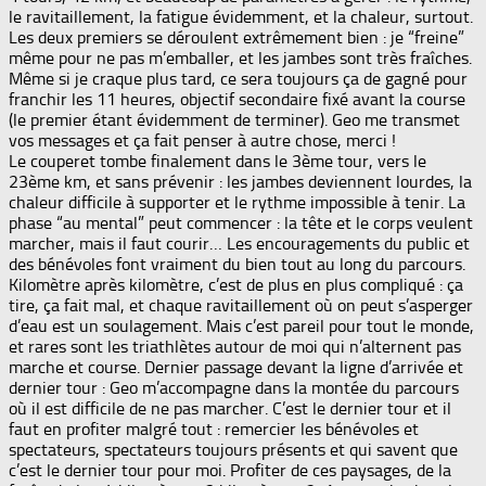
le ravitaillement, la fatigue évidemment, et la chaleur, surtout.
Les deux premiers se déroulent extrêmement bien : je “freine”
même pour ne pas m’emballer, et les jambes sont très fraîches.
Même si je craque plus tard, ce sera toujours ça de gagné pour
franchir les 11 heures, objectif secondaire fixé avant la course
(le premier étant évidemment de terminer). Geo me transmet
vos messages et ça fait penser à autre chose, merci !
Le couperet tombe finalement dans le 3ème tour, vers le
23ème km, et sans prévenir : les jambes deviennent lourdes, la
chaleur difficile à supporter et le rythme impossible à tenir. La
phase “au mental” peut commencer : la tête et le corps veulent
marcher, mais il faut courir… Les encouragements du public et
des bénévoles font vraiment du bien tout au long du parcours.
Kilomètre après kilomètre, c’est de plus en plus compliqué : ça
tire, ça fait mal, et chaque ravitaillement où on peut s’asperger
d’eau est un soulagement. Mais c’est pareil pour tout le monde,
et rares sont les triathlètes autour de moi qui n’alternent pas
marche et course. Dernier passage devant la ligne d’arrivée et
dernier tour : Geo m’accompagne dans la montée du parcours
où il est difficile de ne pas marcher. C’est le dernier tour et il
faut en profiter malgré tout : remercier les bénévoles et
spectateurs, spectateurs toujours présents et qui savent que
c’est le dernier tour pour moi. Profiter de ces paysages, de la