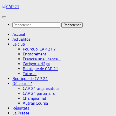
Skip
to
content
Rechercher :
Accueil
Actualités
Le club
Pourquoi CAP 21 ?
Encadrement
Prendre une licence…
Catégorie d’âge
Boutique de CAP 21
Tutoriel
Boutique de CAP 21
Où courir ?
CAP 21 organisateur
CAP 21 partenaire
Championnat
Autres Course
Résultats
La Presse