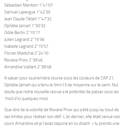
Sébastien Mention 1’’41’07
Samuel Lapergue 1’’42’35
Jean Claude Tétart 1’’47’32
Ophélie Jamart 1’’50’32
Odile Bertin 2’’15’17
Julien Legrand 2’’15’56
Isabelle Legrand 2’’15’57
Florian Maréchal 2’’24’10
Roxane Proix 2’’39’46
Amandine Vaillant 2’’39’48
A saluer pour sa première course sous les couleurs de CAP 21,
Ophélie Jamart qui a tenu le 5mn13 de moyenne sur le semi. Nul
doute que notre nouvelle recrue a le potentiel de passer sous les
1h45 d’ici quelques mois.
Que dire de la volonté de Roxane Proix qui a été jusqu’au bout de
ces limites pour réaliser son défi. L’an dernier, elle était venue voir
courir Amandine et je l’avais taquiné en lui disant » tu prends une