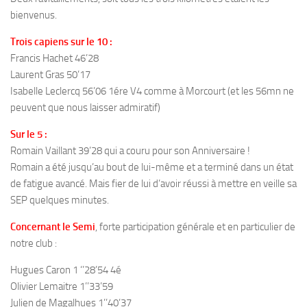
bienvenus.
Trois capiens sur le 10 :
Francis Hachet 46’28
Laurent Gras 50’17
Isabelle Leclercq 56’06 1ére V4 comme à Morcourt (et les 56mn ne
peuvent que nous laisser admiratif)
Sur le 5 :
Romain Vaillant 39’28 qui a couru pour son Anniversaire !
Romain a été jusqu’au bout de lui-même et a terminé dans un état
de fatigue avancé. Mais fier de lui d’avoir réussi à mettre en veille sa
SEP quelques minutes.
Concernant le Semi
, forte participation générale et en particulier de
notre club :
Hugues Caron 1 ‘’28’54 4é
Olivier Lemaitre 1’’33’59
Julien de Magalhues 1’’40’37