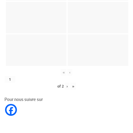
«
‹
of
2
›
»
Pour nous suivre sur