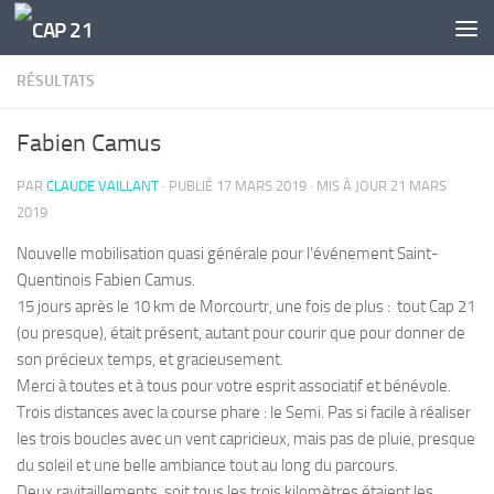
Skip to content
RÉSULTATS
Fabien Camus
PAR
CLAUDE VAILLANT
· PUBLIÉ
17 MARS 2019
· MIS À JOUR
21 MARS
2019
Nouvelle mobilisation quasi générale pour l’événement Saint-
Quentinois Fabien Camus.
15 jours après le 10 km de Morcourtr, une fois de plus : tout Cap 21
(ou presque), était présent, autant pour courir que pour donner de
son précieux temps, et gracieusement.
Merci à toutes et à tous pour votre esprit associatif et bénévole.
Trois distances avec la course phare : le Semi. Pas si facile à réaliser
les trois boucles avec un vent capricieux, mais pas de pluie, presque
du soleil et une belle ambiance tout au long du parcours.
Deux ravitaillements, soit tous les trois kilomètres étaient les