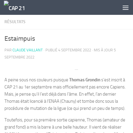
Skip to content
RÉSULTATS
Estaimpuis
PAR
CLAUDE VAILLANT
· PUBLIÉ
4 SEPTEMBRE 2022
· MIS À JOUR
5
SEPTEMBRE 2022
…
A peine sous nos couleurs puisque
Thomas Grondin
s’est inscrit à
CAP 21 au 1er septembre mais officiellement pas encore Capiens.
Mais, je pense qu’il l’est déjà dans l’âme. En effet, l’an dernier
Thomas était licencié à l’ENAA (Chauny) et tombe donc sous la
procédure de mutation de la ligue (ce qui prend un peu de temps).
Toutefois, pour sa première sortie capienne, Thomas (amateur de
grand fond) a mis la barre à une belle hauteur. Il vient de réaliser