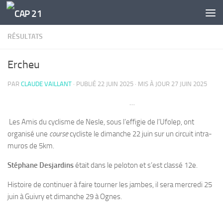
Skip to content
RÉSULTATS
Ercheu
PAR
CLAUDE VAILLANT
· PUBLIÉ
22 JUIN 2025
· MIS À JOUR
27 JUIN 2025
…
Les Amis du cyclisme de Nesle, sous l’effigie de l’Ufolep, ont
organisé une
course
cycliste le dimanche 22 juin sur un circuit intra-
muros de 5km.
Stéphane Desjardins
était dans le peloton et s’est classé 12e.
Histoire de continuer à faire tourner les jambes, il sera mercredi 25
juin à Guivry et dimanche 29 à Ognes.