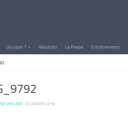
Où courir ?
Résultats
La Presse
Entraînements
92
G_9792
DE VAILLANT
·
30 JANVIER 2018