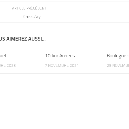
ARTICLE PRÉCÉDENT
Cross Acy
S AIMEREZ AUSSI...
uet
10 km Amiens
Boulogne 
BRE 2023
7 NOVEMBRE 2021
29 NOVEMB