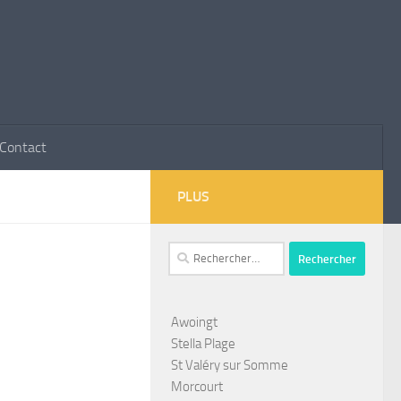
Contact
PLUS
Rechercher :
Awoingt
Stella Plage
St Valéry sur Somme
Morcourt