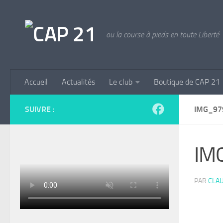
Skip to content
ou la course à pieds en toute Liberté
Accueil
Actualités
Le club
Boutique de CAP 21
SUIVRE :
IMG_97
IM
PAR
CLAU