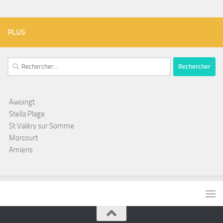
PLUS
Rechercher :
Awoingt
Stella Plage
St Valéry sur Somme
Morcourt
Amiens